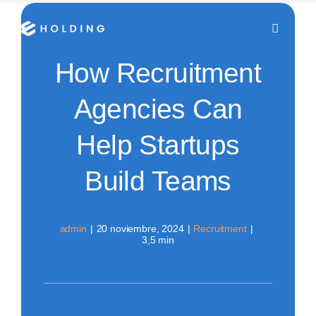
Skip
to
Toggle
Navigati
content
How Recruitment
Inicio
Agencies Can
Nosotros
Help Startups
Servicios
Build Teams
Clientes
admin
|
20 noviembre, 2024
|
Recruitment
|
3,5 min
Contáctanos